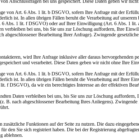
von Anschlussfragen bei uns gespeichert. Diese Daten geben wir nicht 
age von Art. 6 Abs. 1 lit. b DSGVO, sofern Ihre Anfrage mit der Erfül
ich ist. In allen übrigen Fällen beruht die Verarbeitung auf unserem b
. 6 Abs. 1 lit. f DSGVO) oder auf Ihrer Einwilligung (Art. 6 Abs. 1 li
 verbleiben bei uns, bis Sie uns zur Löschung auffordern, Ihre Einwil
nach abgeschlossener Bearbeitung Ihrer Anfrage). Zwingende gesetzlic
ontaktieren, wird Ihre Anfrage inklusive aller daraus hervorgehende
espeichert und verarbeitet. Diese Daten geben wir nicht ohne Ihre Einw
age von Art. 6 Abs. 1 lit. b DSGVO, sofern Ihre Anfrage mit der Erfül
lich ist. In allen übrigen Fällen beruht die Verarbeitung auf Ihrer Ei
1 lit. f DSGVO), da wir ein berechtigtes Interesse an der effektiven Be
ndten Daten verbleiben bei uns, bis Sie uns zur Löschung auffordern, 
t (z. B. nach abgeschlossener Bearbeitung Ihres Anliegens). Zwingend
ührt.
, um zusätzliche Funktionen auf der Seite zu nutzen. Die dazu eingege
für den Sie sich registriert haben. Die bei der Registrierung abgefrag
ng ablehnen.