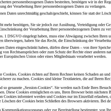
icherten personenbezogenen Daten bestreiten, benötigen wir in der Rege
kung der Verarbeitung Ihrer personenbezogenen Daten zu verlangen.
nen Daten unrechtmäßig geschah/geschieht, können Sie statt der Lösc
ht mehr benötigen, Sie sie jedoch zur Ausübung, Verteidigung oder 
 Einschränkung der Verarbeitung Ihrer personenbezogenen Daten zu ver
Abs. 1 DSGVO eingelegt haben, muss eine Abwägung zwischen Ihren u
ssen überwiegen, haben Sie das Recht, die Einschränkung der Verarbei
en Daten eingeschränkt haben, dürfen diese Daten – von ihrer Speiche
von Rechtsansprüchen oder zum Schutz der Rechte einer anderen natür
der Europäischen Union oder eines Mitgliedstaats verarbeitet werden.
nte Cookies. Cookies richten auf Ihrem Rechner keinen Schaden an und 
 sicherer zu machen. Cookies sind kleine Textdateien, die auf Ihrem R
nd so genannte „Session-Cookies“. Sie werden nach Ende Ihres Besuch
schen. Diese Cookies ermöglichen es uns, Ihren Browser beim nächsten
von Cookies informiert werden und Cookies nur im Einzelfall erlauben
he Löschen der Cookies beim Schließen des Browsers aktivieren. Bei d
n Kommunikationsvorgangs oder zur Bereitstellung bestimmter, von Ih