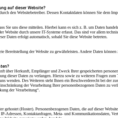
sung auf dieser Website?
t durch den Websitebetreiber. Dessen Kontaktdaten können Sie dem Im
s Sie uns diese mitteilen. Hierbei kann es sich z. B. um Daten handeln
 Website durch unsere IT-Systeme erfasst. Das sind vor allem technisc
eser Daten erfolgt automatisch, sobald Sie diese Website betreten.
reie Bereitstellung der Website zu gewährleisten. Andere Daten können
aten?
kunft über Herkunft, Empfänger und Zweck Ihrer gespeicherten persone
ung dieser Daten zu verlangen. Hierzu sowie zu weiteren Fragen zum 
uns wenden. Des Weiteren steht Ihnen ein Beschwerderecht bei der z
inschränkung der Verarbeitung Ihrer personenbezogenen Daten zu verl
kung der Verarbeitung“.
ter gehostet (Hoster). Personenbezogenen Daten, die auf dieser Websit
 um IP-Adressen, Kontaktanfragen, Meta- und Kommunikationsdaten, Ve