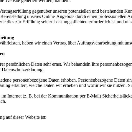
ine Website generiert werden, handeln.
Vertragserfüllung gegenüber unseren potenziellen und bestehenden Ku
en Bereitstellung unseres Online-Angebots durch einen professionellen A
wie dies zur Erfüllung seiner Leistungspflichten erforderlich ist und 
beitung
hrleisten, haben wir einen Vertrag über Auftragsverarbeitung mit uns
nen
rer persönlichen Daten sehr ernst. Wir behandeln Ihre personenbezoge
r Datenschutzerklärung.
edene personenbezogene Daten erhoben. Personenbezogene Daten sind D
rung erläutert, welche Daten wir erheben und wofür wir sie nutzen. S
 im Internet (z. B. bei der Kommunikation per E-Mail) Sicherheitslück
ich.
ng auf dieser Website ist: