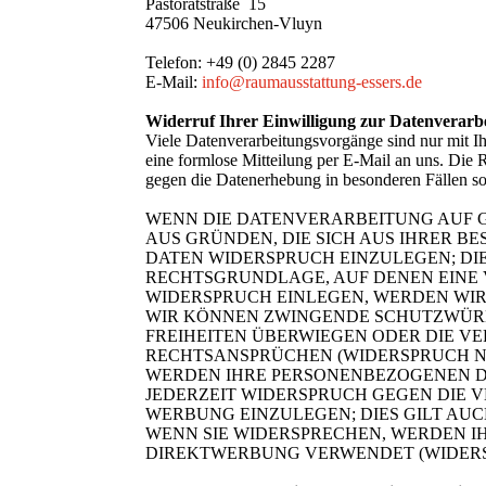
Pastoratstraße 15
47506 Neukirchen-Vluyn
Telefon:
+49 (0) 2845 2287
E-Mail:
info@raumausstattung-essers.de
Widerruf Ihrer Einwilligung zur Datenverarb
Viele Datenverarbeitungsvorgänge sind nur mit Ihr
eine formlose Mitteilung per E-Mail an uns. Die 
gegen die Datenerhebung in besonderen Fällen
WENN DIE DATENVERARBEITUNG AUF GRU
AUS GRÜNDEN, DIE SICH AUS IHRER 
DATEN WIDERSPRUCH EINZULEGEN; DIES
RECHTSGRUNDLAGE, AUF DENEN EINE 
WIDERSPRUCH EINLEGEN, WERDEN WIR
WIR KÖNNEN ZWINGENDE SCHUTZWÜRDI
FREIHEITEN ÜBERWIEGEN ODER DIE 
RECHTSANSPRÜCHEN (WIDERSPRUCH NAC
WERDEN IHRE PERSONENBEZOGENEN DA
JEDERZEIT WIDERSPRUCH GEGEN DIE
WERBUNG EINZULEGEN; DIES GILT AUC
WENN SIE WIDERSPRECHEN, WERDEN 
DIREKTWERBUNG VERWENDET (WIDERSPR