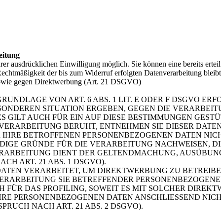
eitung
er ausdrücklichen Einwilligung möglich. Sie können eine bereits erteil
Rechtmäßigkeit der bis zum Widerruf erfolgten Datenverarbeitung blei
 sowie gegen Direktwerbung (Art. 21 DSGVO)
NDLAGE VON ART. 6 ABS. 1 LIT. E ODER F DSGVO ERFO
BESONDEREN SITUATION ERGEBEN, GEGEN DIE VERARBE
 GILT AUCH FÜR EIN AUF DIESE BESTIMMUNGEN GESTÜT
VERARBEITUNG BERUHT, ENTNEHMEN SIE DIESER DAT
 IHRE BETROFFENEN PERSONENBEZOGENEN DATEN NICHT
GE GRÜNDE FÜR DIE VERARBEITUNG NACHWEISEN, DIE
VERARBEITUNG DIENT DER GELTENDMACHUNG, AUSÜBUN
H ART. 21 ABS. 1 DSGVO).
TEN VERARBEITET, UM DIREKTWERBUNG ZU BETREIBEN,
 VERARBEITUNG SIE BETREFFENDER PERSONENBEZOGEN
H FÜR DAS PROFILING, SOWEIT ES MIT SOLCHER DIREK
IHRE PERSONENBEZOGENEN DATEN ANSCHLIESSEND NIC
UCH NACH ART. 21 ABS. 2 DSGVO).