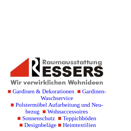
■
Gardinen & Deko­rationen
■
Gardinen-
Wasch­service
■
Polster­möbel Auf­arbei­tung und Neu­
bezug
■
Wohn­accessoires
■
Sonnen­schutz
■
Teppich­böden
■
Design­beläge
■
Heim­textilien