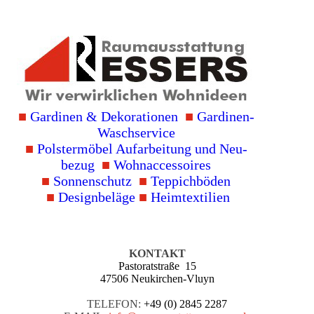
■
Gardinen & Deko­rationen
■
Gardinen-
Wasch­service
■
Polster­möbel Auf­arbei­tung und Neu­
bezug
■
Wohn­accessoires
■
Sonnen­schutz
■
Teppich­böden
■
Design­beläge
■
Heim­textilien
KONTAKT
Pastoratstraße 15
47506 Neukirchen-Vluyn
TELEFON:
+49 (0) 2845 2287