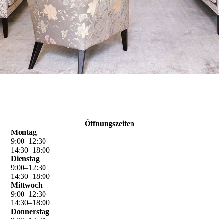
Öffnungs­zeiten
Montag
9
:
00
–
12
:
30
14
:
30
–
18
:
00
Dienstag
9
:
00
–
12
:
30
14
:
30
–
18
:
00
Mittwoch
9
:
00
–
12
:
30
14
:
30
–
18
:
00
Donnerstag